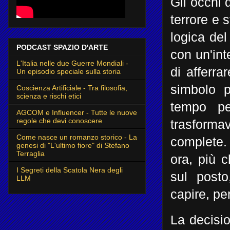
Gli occhi 
terrore e 
logica de
PODCAST SPAZIO D'ARTE
con un'int
L'Italia nelle due Guerre Mondiali -
di afferra
Un episodio speciale sulla storia
simbolo p
Coscienza Artificiale - Tra filosofia,
scienza e rischi etici
tempo pe
AGCOM e Influencer - Tutte le nuove
regole che devi conoscere
trasforma
Come nasce un romanzo storico - La
complete.
genesi di "L'ultimo fiore" di Stefano
Terraglia
ora, più 
I Segreti della Scatola Nera degli
sul posto
LLM
capire, per
La decisi