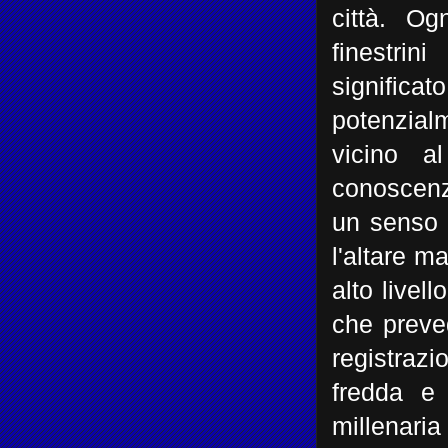
città. Og
finestri
signific
potenzial
vicino a
conoscenza
un senso 
l'altare m
alto livel
che preve
registrazi
fredda e 
millenaria