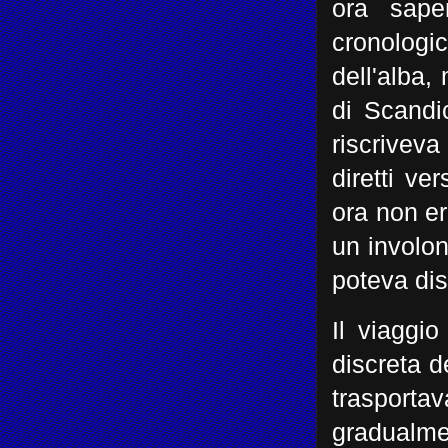
ora sape
cronolog
dell'alba,
di Scandi
riscriveva
diretti ve
ora non e
un involon
poteva dis
Il viaggio
discreta d
trasporta
gradualmen