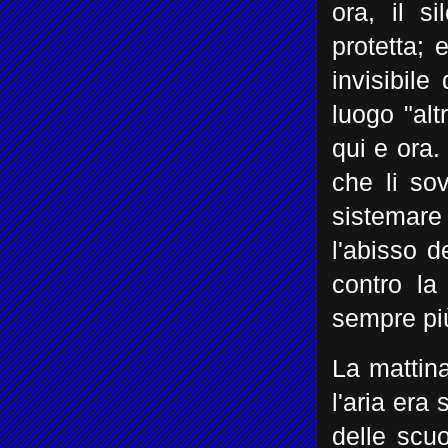
ora, il s
protetta; 
invisibil
luogo "alt
qui e ora.
che li sov
sistemare 
l'abisso d
contro la
sempre pi
La mattina
l'aria era
delle scu