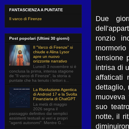
FANTASCIENZA A PUNTATE
Due gior
Il varco di Firenze
dell'appar
ronzio in
Post popolari (Ultimi 30 giorni)
mormorio 
Il "Varco di Firenze" si
chiude e Alina Lysor
tensione p
apre un nuovo
orizzonte narrativo
intrisa di
Lunedì 3 novembre si è
conclusa la prima, intensa stagione
de "Il varco di Firenze", la storia a
affaticati
puntate che ha tenuto i lettori s...
dettaglio,
La Rivoluzione Agentica
di Android 17 e la Svolta
muoveva t
Finanziaria di ChatGPT
La metà di maggio
suo teatr
2026 segna il
passaggio definitivo dai semplici
notte, il 
assistenti testuali ai veri e propri
"agenti autonomi". Mentre G...
diminuiro