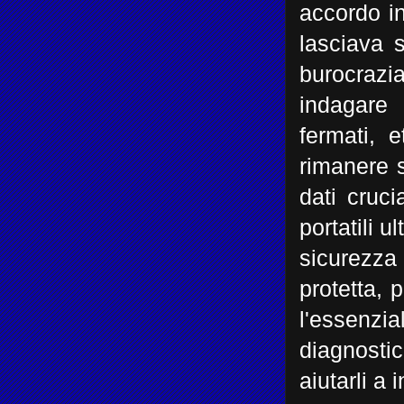
accordo i
lasciava 
burocrazi
indagare 
fermati, 
rimanere 
dati crucia
portatili 
sicurezza
protetta, 
l'essenzia
diagnostic
aiutarli a