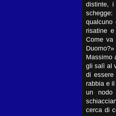
distinte,
schegge:
qualcuno 
risatine 
Come va ne
Duomo?» 
Massimo a
gli salì a
di essere
rabbia e i
un nodo 
schiaccia
cerca di 