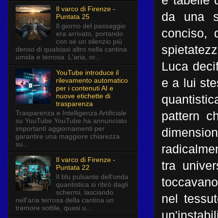
e tabelle
Il varco di Firenze -
da una se
Puntata 25
Il giorno del passaggio
conciso, 
era arrivato, portando
con sé un silenzio più
spietatezz
denso di qualsiasi altro nella cantina
umida e terrosa. L'aria, or...
Luca decif
YouTube introduce il
rilevamento automatico
e a lui st
per i contenuti AI e
nuove etichette di
quantisti
trasparenza
Trasparenza e Intelligenza Artificiale
pattern c
su YouTube YouTube ha annunciato
importanti aggiornamenti per
dimensi
garantire una maggiore chiarezza
su...
radicalmen
Il varco di Firenze -
tra univer
Puntata 22
Il blu pulsante dell'onda
toccavano.
quantistica si ritirò dagli
schermi, lasciando
nel tessu
nell'aria terrosa della cantina un
tremore sottile, quasi u...
un'instabi