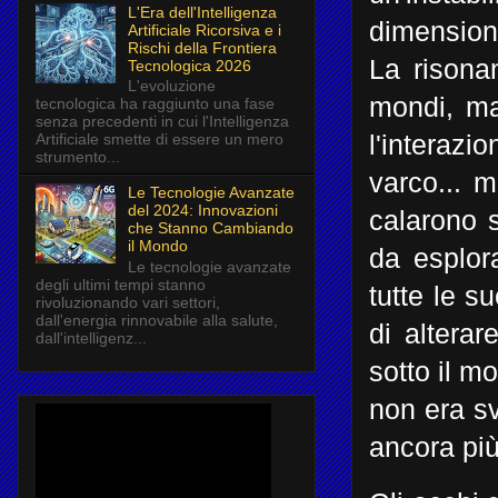
L'Era dell'Intelligenza
dimensioni
Artificiale Ricorsiva e i
Rischi della Frontiera
La rison
Tecnologica 2026
L'evoluzione
mondi, ma
tecnologica ha raggiunto una fase
senza precedenti in cui l'Intelligenza
l'interazi
Artificiale smette di essere un mero
strumento...
varco... m
Le Tecnologie Avanzate
del 2024: Innovazioni
calarono 
che Stanno Cambiando
il Mondo
da esplor
Le tecnologie avanzate
degli ultimi tempi stanno
tutte le s
rivoluzionando vari settori,
dall'energia rinnovabile alla salute,
di alterar
dall'intelligenz...
sotto il m
non era sv
ancora più