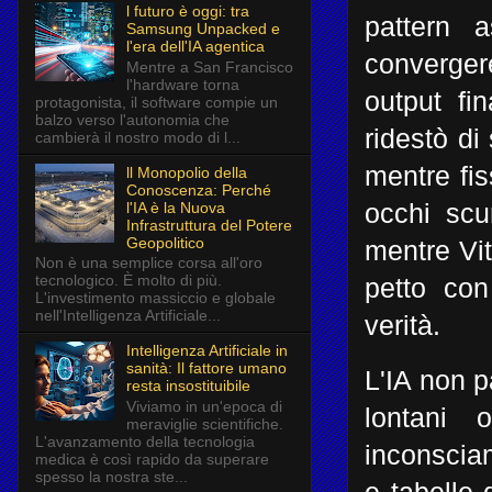
l futuro è oggi: tra
pattern a
Samsung Unpacked e
l'era dell'IA agentica
convergere
Mentre a San Francisco
l'hardware torna
output fi
protagonista, il software compie un
balzo verso l'autonomia che
ridestò di
cambierà il nostro modo di l...
mentre fis
ll Monopolio della
Conoscenza: Perché
l'IA è la Nuova
occhi scu
Infrastruttura del Potere
Geopolitico
mentre Vit
Non è una semplice corsa all'oro
tecnologico. È molto di più.
petto con
L'investimento massiccio e globale
nell'Intelligenza Artificiale...
verità.
Intelligenza Artificiale in
sanità: Il fattore umano
L'IA non p
resta insostituibile
Viviamo in un'epoca di
lontani 
meraviglie scientifiche.
L'avanzamento della tecnologia
inconsciam
medica è così rapido da superare
spesso la nostra ste...