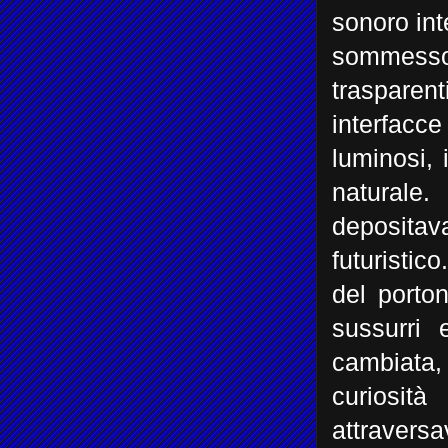
sonoro inte
sommesso d
trasparent
interfacce
luminosi,
naturale
depositav
futuristic
del porto
sussurri 
cambiata, 
curiosit
attravers