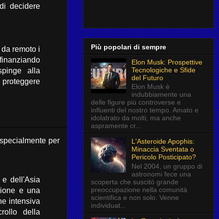
di decidere
Più popolari di sempre
 da remoto i
finanziando
Elon Musk: Prospettive
Tecnologiche e Sfide
pinge alla
del Futuro
r proteggere
Elon Musk è
indubbiamente una
delle figure più controverse e
influenti del nostro tempo. Amato e
idolatrato da molti, ma anche
aspramente cr...
specialmente per
L'Asteroide Apophis:
Minaccia Sventata o
Pericolo Posticipato?
Nel 2004, un gruppo di
astronomi fece una
e dell'Asia
scoperta che suscitò grande
preoccupazione nella comunità
zione e una
scientifica e non solo. Venne
e intensiva
individuat...
rollo della