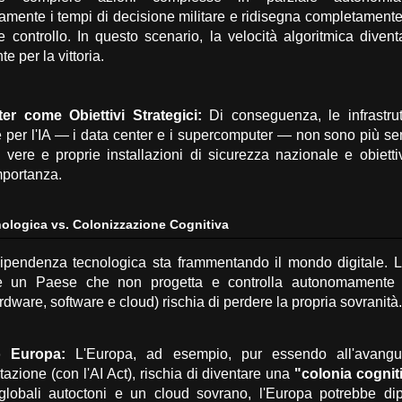
mente i tempi di decisione militare e ridisegna completamente 
 controllo.
In questo scenario,
la velocità algoritmica divent
e per la vittoria.
er come Obiettivi Strategici:
Di conseguenza,
le infrastrut
 per l'IA — i data center e i supercomputer — non sono più se
ere e proprie installazioni di sicurezza nazionale e obiettivi
mportanza.
nologica vs. Colonizzazione Cognitiva
 dipendenza tecnologica sta frammentando il mondo digitale.
L
e un Paese che non progetta e controlla autonomamente i
ardware,
software e cloud) rischia di perdere la propria sovranità.
o Europa:
L'Europa,
ad esempio,
pur essendo all'avangua
azione (con l'AI Act),
rischia di diventare una
"colonia cognit
globali autoctoni e un cloud sovrano,
l'Europa potrebbe di