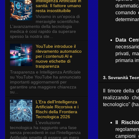
Intelligenza Artificiale in
drammatica
sanità: Il fattore umano
resta insostituibile
comando e
Viviamo in un'epoca di
determinant
meraviglie scientifiche.
L'avanzamento della tecnologia
medica è così rapido da superare
spesso la nostra ste...
Data Cent
YouTube introduce il
necessarie
rilevamento automatico
privati,
ma v
per i contenuti AI e
primaria i
nuove etichette di
trasparenza
Trasparenza e Intelligenza Artificiale
su YouTube YouTube ha annunciato
3. Sovranità Tec
importanti aggiornamenti per
garantire una maggiore chiarezza
Il timore della
su...
realizzando ch
L'Era dell'Intelligenza
tecnologico" (h
Artificiale Ricorsiva e i
Rischi della Frontiera
Tecnologica 2026
Il Rischi
L'evoluzione
tecnologica ha raggiunto una fase
regolament
senza precedenti in cui l'Intelligenza
campioni 
Artificiale smette di essere un mero