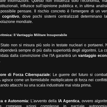
alle informazioni.
Questo non influenza solo l'economia,
ma 
stituzionali,
influisce sull'opinione pubblica e,
in ultima analisi
possibile pensare.
Il rischio concreto è l'emergere di un ve
o cognitivo
,
dove pochi sistemi centralizzati determinano la
opolazione mondiale.
ritmica: Il Vantaggio Militare Insuperabile
 Stato non si misura più solo in testate nucleari o portaerei.
N
 dipenderà sempre di più dalla superiorità degli algoritmi.
La co
uidata dalla convinzione che l'IA garantirà un
vantaggio econ
.
atore di Forza Ciberspaziale:
Le guerre del futuro si combat
 agisce come un formidabile moltiplicatore di forza nei conflitti
ando attacchi su una scala industriale mai vista prima.
ca e Autonomia:
L'avvento della
IA Agentica
,
ovvero algoritm
e compiere azioni complesse in parziale autonomia