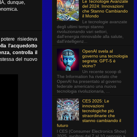
Le Tecnologie Avanzate
IA,
dunque,
del 2024: Innovazioni
onomica.
che Stanno Cambiando
il Mondo
Le tecnologie avanzate
degli ultimi tempi stanno
rivoluzionando vari settori,
dall'energia rinnovabile alla salute,
potere risiedeva
dall'intelligenz...
lla l'acquedotto
OpenAI svela al
nza, controlla il
governo una tecnologia
e stessa del nuovo
segreta: GPT-5 è
vicino?
Un recente scoop di
The Information ha rivelato che
OpenAI ha presentato al governo
federale americano una nuova
tecnologia rivoluzionaria, ...
CES 2025: Le
innovazioni
tecnologiche più
straordinarie che
stanno cambiando il
futuro
l CES (Consumer Electronics Show)
2025, svoltosi dal 7 al 10 gennaio a