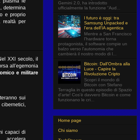
plasma le
Gemini 2.0, ha introdotto
,
determina
ufficialmente la funzione “Aud...
ro e proprio
l futuro è oggi: tra
 realtà per
Samsung Unpacked e
l'era dell'IA agentica
Mentre a San Francisco
l'hardware torna
protagonista, il software compie un
balzo verso l'autonomia che
cambierà il nostro modo di l...
el XXI secolo,
il
Bitcoin: Dall'Ombra alla
rsa all'egemonia
Luce - Capire la
omico e militare
Rivoluzione Cripto
Scopri il mondo di
Bitcoin con Stefano
Terraglia in questo episodio di Spazio
d'arte! Cos'è davvero Bitcoin e come
teranno sui
funzionano le cri...
 cibernetici,
Home page
Chi siamo
i capaci di
,
accelera