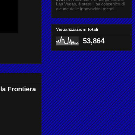
Las Vegas, è stato il palcoscenico di
alcune delle innovazioni tecnol...
Visualizzazioni totali
53,864
lla Frontiera