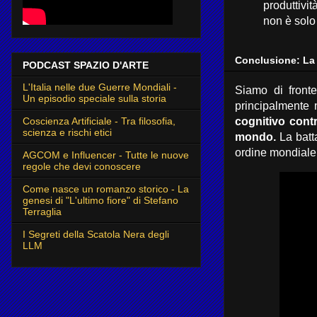
produttivi
non è solo 
Conclusione: La
PODCAST SPAZIO D'ARTE
L'Italia nelle due Guerre Mondiali -
Siamo di front
Un episodio speciale sulla storia
principalmente n
Coscienza Artificiale - Tra filosofia,
cognitivo contr
scienza e rischi etici
mondo.
La batta
ordine mondiale
AGCOM e Influencer - Tutte le nuove
regole che devi conoscere
Come nasce un romanzo storico - La
genesi di "L'ultimo fiore" di Stefano
Terraglia
I Segreti della Scatola Nera degli
LLM