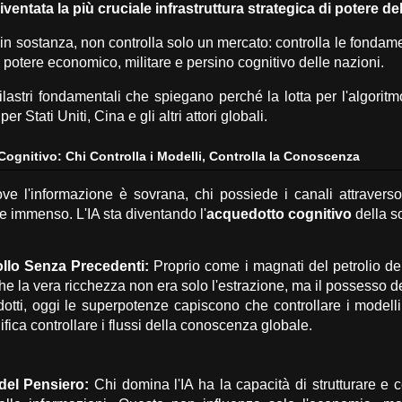
ventata la più cruciale infrastruttura strategica di potere de
in sostanza,
non controlla solo un mercato:
controlla le fondame
il potere economico,
militare e persino cognitivo delle nazioni.
ilastri fondamentali che spiegano perché la lotta per l'algoritm
per Stati Uniti,
Cina e gli altri attori globali.
Cognitivo: Chi Controlla i Modelli, Controlla la Conoscenza
ve l'informazione è sovrana,
chi possiede i canali attraverso
re immenso.
L'IA sta diventando l'
acquedotto cognitivo
della s
llo Senza Precedenti:
Proprio come i magnati del petrolio d
he la vera ricchezza non era solo l'estrazione,
ma il possesso de
otti,
oggi le superpotenze capiscono che controllare i modelli 
nifica controllare i flussi della conoscenza globale.
del Pensiero:
Chi domina l'IA ha la capacità di strutturare e c