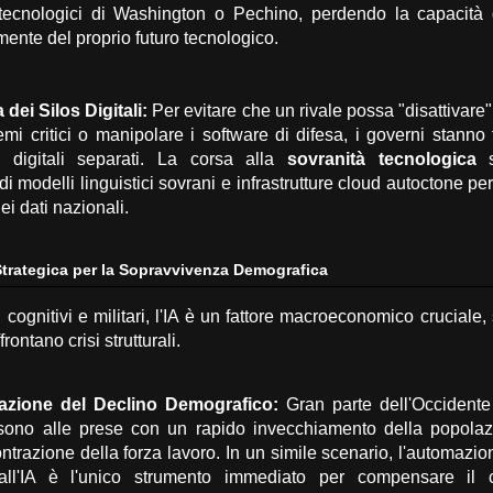
tecnologici di Washington o Pechino,
perdendo la capacità 
nte del proprio futuro tecnologico.
 dei Silos Digitali:
Per evitare che un rivale possa "disattivare"
emi critici o manipolare i software di difesa,
i governi stanno 
 digitali separati.
La corsa alla
sovranità tecnologica
s
i modelli linguistici sovrani e infrastrutture cloud autoctone pe
dei dati nazionali.
trategica per la Sopravvivenza Demografica
 cognitivi e militari,
l'IA è un fattore macroeconomico cruciale,
rontano crisi strutturali.
zione del Declino Demografico:
Gran parte dell'Occidente 
 sono alle prese con un rapido invecchiamento della popola
ntrazione della forza lavoro.
In un simile scenario,
l'automazion
all'IA è l'unico strumento immediato per compensare il c