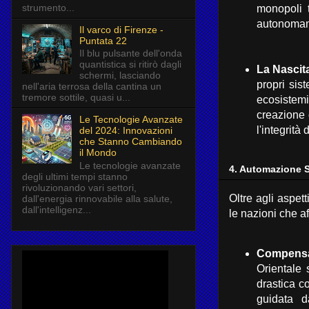
strumento...
monopoli 
autonomame
Il varco di Firenze -
Puntata 22
Il blu pulsante dell'onda
quantistica si ritirò dagli
La Nascita
schermi, lasciando
propri sist
nell'aria terrosa della cantina un
tremore sottile, quasi u...
ecosistemi
creazione d
Le Tecnologie Avanzate
l'integrità 
del 2024: Innovazioni
che Stanno Cambiando
il Mondo
Le tecnologie avanzate
4. Automazione S
degli ultimi tempi stanno
rivoluzionando vari settori,
Oltre agli aspetti
dall'energia rinnovabile alla salute,
dall'intelligenz...
le nazioni che aff
Compensa
Orientale
drastica co
guidata d