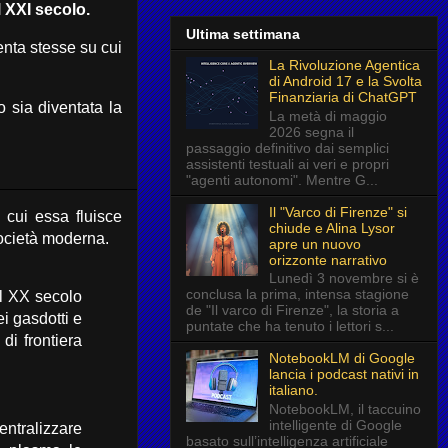
l XXI secolo.
Ultima settimana
nta stesse su cui
La Rivoluzione Agentica
di Android 17 e la Svolta
Finanziaria di ChatGPT
o sia diventata la
La metà di maggio
2026 segna il
passaggio definitivo dai semplici
assistenti testuali ai veri e propri
"agenti autonomi". Mentre G...
Il "Varco di Firenze" si
 cui essa fluisce
chiude e Alina Lysor
ocietà moderna.
apre un nuovo
orizzonte narrativo
Lunedì 3 novembre si è
conclusa la prima, intensa stagione
el XX secolo
de "Il varco di Firenze", la storia a
i gasdotti e
puntate che ha tenuto i lettori s...
di frontiera
NotebookLM di Google
lancia i podcast nativi in
italiano.
NotebookLM, il taccuino
intelligente di Google
entralizzare
basato sull’intelligenza artificiale