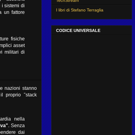
TechStream
i sistemi di
I libri di Stefano Terraglia
a un fattore
CODICE UNIVERSALE
ture fisiche
mplici asset
 militari di
e nazioni stanno
l proprio "stack
rdia nella
iva"
.
Senza
pendere dai