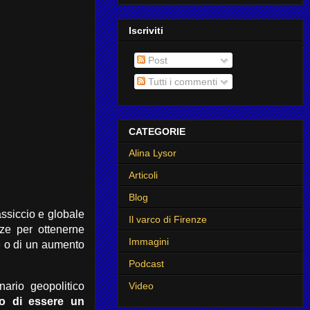
Iscriviti
Post
Tutti i commenti
CATEGORIE
Alina Lysor
Articoli
Blog
ssiccio e globale
Il varco di Firenze
enze per ottenerne
Immagini
e o di un aumento
Podcast
ario geopolitico
Video
o di essere un