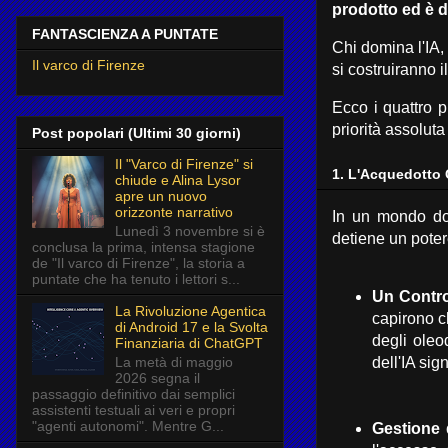
prodotto ed è di
FANTASCIENZA A PUNTATE
Chi domina l'IA,
Il varco di Firenze
si costruiranno 
Ecco i quattro p
priorità assoluta 
Post popolari (Ultimi 30 giorni)
Il "Varco di Firenze" si
1. L'Acquedotto 
chiude e Alina Lysor
apre un nuovo
orizzonte narrativo
In un mondo do
Lunedì 3 novembre si è
detiene un pote
conclusa la prima, intensa stagione
de "Il varco di Firenze", la storia a
puntate che ha tenuto i lettori s...
Un Contro
La Rivoluzione Agentica
capirono c
di Android 17 e la Svolta
degli oleod
Finanziaria di ChatGPT
dell'IA sig
La metà di maggio
2026 segna il
passaggio definitivo dai semplici
assistenti testuali ai veri e propri
"agenti autonomi". Mentre G...
Gestione 