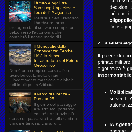
l'accesso 
l futuro è oggi: tra
decisioni i
Samsung Unpacked e
l'era dell'IA agentica
ciò che è 
Mentre a San Francisco
oligopoli
l'hardware torna
l'intera p
protagonista, il software compie un
balzo verso l'autonomia che
cambierà il nostro modo di l...
2. La Guerra Algo
ll Monopolio della
Conoscenza: Perché
Il potere di uno
l'IA è la Nuova
Infrastruttura del Potere
primato militare
Geopolitico
algoritmica è g
Non è una semplice corsa all'oro
insormontabile
tecnologico. È molto di più.
L'investimento massiccio e globale
nell'Intelligenza Artificiale...
Moltiplic
Il varco di Firenze -
server.
L'IA
Puntata 25
Il giorno del passaggio
automatizz
era arrivato, portando
con sé un silenzio più
denso di qualsiasi altro nella cantina
umida e terrosa. L'aria, or...
IA Agenti
operare 