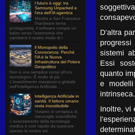
l futuro è oggi: tra
soggetti
Samsung Unpacked e
l'era dell'IA agentica
consapev
Mentre a San Francisco
l'hardware torna
protagonista, il software compie un
D'altra pa
balzo verso l'autonomia che
cambierà il nostro modo di l...
progressi
ll Monopolio della
sistemi a
Conoscenza: Perché
l'IA è la Nuova
Essi sost
Infrastruttura del Potere
Geopolitico
quanto imp
Non è una semplice corsa all'oro
tecnologico. È molto di più.
L'investimento massiccio e globale
e modelli
nell'Intelligenza Artificiale...
intrinseca.
Intelligenza Artificiale in
sanità: Il fattore umano
resta insostituibile
Inoltre, v
Viviamo in un'epoca di
meraviglie scientifiche.
l'esperie
L'avanzamento della tecnologia
medica è così rapido da superare
determina
spesso la nostra ste...