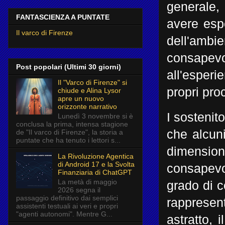
generale,
FANTASCIENZA A PUNTATE
avere esp
Il varco di Firenze
dell'amb
consapevo
Post popolari (Ultimi 30 giorni)
all'esperi
Il "Varco di Firenze" si
propri pro
chiude e Alina Lysor
apre un nuovo
orizzonte narrativo
I sostenit
Lunedì 3 novembre si è
conclusa la prima, intensa stagione
che alcuni
de "Il varco di Firenze", la storia a
puntate che ha tenuto i lettori s...
dimensio
La Rivoluzione Agentica
di Android 17 e la Svolta
consapevo
Finanziaria di ChatGPT
La metà di maggio
grado di c
2026 segna il
passaggio definitivo dai semplici
rappresen
assistenti testuali ai veri e propri
"agenti autonomi". Mentre G...
astratto,