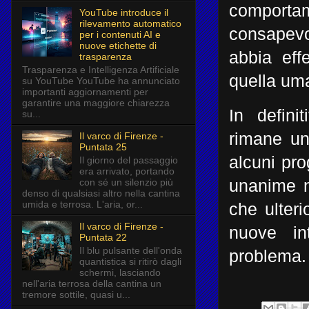
comporta
YouTube introduce il
rilevamento automatico
consapevo
per i contenuti AI e
nuove etichette di
abbia eff
trasparenza
Trasparenza e Intelligenza Artificiale
quella um
su YouTube YouTube ha annunciato
importanti aggiornamenti per
garantire una maggiore chiarezza
In defini
su...
rimane un
Il varco di Firenze -
Puntata 25
alcuni pro
Il giorno del passaggio
era arrivato, portando
con sé un silenzio più
unanime ne
denso di qualsiasi altro nella cantina
umida e terrosa. L'aria, or...
che ulteri
Il varco di Firenze -
nuove in
Puntata 22
Il blu pulsante dell'onda
problema.
quantistica si ritirò dagli
schermi, lasciando
nell'aria terrosa della cantina un
tremore sottile, quasi u...