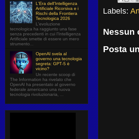
L'Era dell'Intelligenza
Artificiale Ricorsiva e i
Labels:
Ar
Rischi della Frontiera
Tecnologica 2026
L'evoluzione
tecnologica ha raggiunto una fase
Nessun 
senza precedenti in cui l'Intelligenza
Artificiale smette di essere un mero
strumento...
Posta u
OpenAI svela al
governo una tecnologia
segreta: GPT-5 è
vicino?
Un recente scoop di
The Information ha rivelato che
OpenAI ha presentato al governo
federale americano una nuova
tecnologia rivoluzionaria, ...