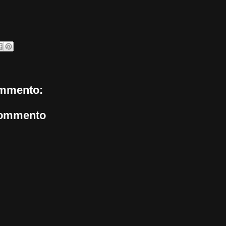
mmento:
commento