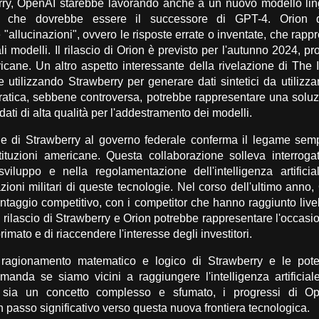
rry, OpenAI starebbe lavorando anche a un nuovo modello lin
", che dovrebbe essere il successore di GPT-4. Orion d
 "allucinazioni", ovvero le risposte errate o inventate, che rapp
uali modelli. Il rilascio di Orion è previsto per l'autunno 2024, 
icane. Un altro aspetto interessante della rivelazione di The 
utilizzando Strawberry per generare dati sintetici da utilizza
ratica, sebbene controversa, potrebbe rappresentare una solu
 dati di alta qualità per l'addestramento dei modelli.
e di Strawberry al governo federale conferma il legame sempr
ituzioni americane. Questa collaborazione solleva interrogat
viluppo e nella regolamentazione dell'intelligenza artifici
azioni militari di queste tecnologie. Nel corso dell'ultimo ann
ntaggio competitivo, con i competitor che hanno raggiunto live
Il rilascio di Strawberry e Orion potrebbe rappresentare l'occas
primato e di riaccendere l'interesse degli investitori.
 ragionamento matematico e logico di Strawberry e le poten
manda se siamo vicini a raggiungere l'intelligenza artificial
sia un concetto complesso e sfumato, i progressi di Op
 passo significativo verso questa nuova frontiera tecnologica.