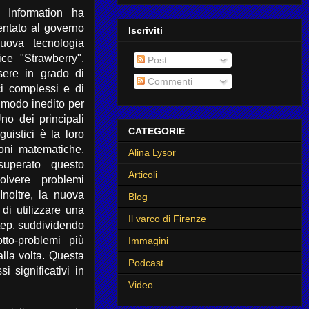
Information ha
entato al governo
Iscriviti
uova tecnologia
ice "Strawberry".
Post
sere in grado di
Commenti
ci complessi e di
modo inedito per
 Uno dei principali
CATEGORIE
nguistici è la loro
ioni matematiche.
Alina Lysor
uperato questo
Articoli
olvere problemi
Inoltre, la nuova
Blog
di utilizzare una
Il varco di Firenze
tep, suddividendo
tto-problemi più
Immagini
alla volta. Questa
Podcast
 significativi in
Video