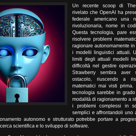
Un recente scoop di The 
rivelato che OpenAI ha pres
federale americano una n
rivoluzionaria, nome in cod
Questa tecnologia, pare es
risolvere problemi matemati
ragionare autonomamente in 
i modelli linguistici attuali.
limiti degli attuali modelli li
difficoltà nel gestire operaz
Strawberry sembra aver s
ostacolo, riuscendo a ris
matematici mai visti prima. 
tecnologia sarebbe in grado 
modalità di ragionamento a s
i problemi complessi in so
semplici e affrontandoli uno 
ionamento autonomo e strutturato potrebbe portare a progressi
cerca scientifica e lo sviluppo di software.