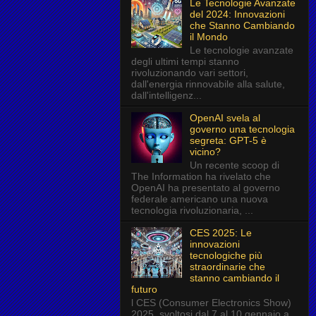
Le Tecnologie Avanzate
del 2024: Innovazioni
che Stanno Cambiando
il Mondo
Le tecnologie avanzate
degli ultimi tempi stanno
rivoluzionando vari settori,
dall'energia rinnovabile alla salute,
dall'intelligenz...
OpenAI svela al
governo una tecnologia
segreta: GPT-5 è
vicino?
Un recente scoop di
The Information ha rivelato che
OpenAI ha presentato al governo
federale americano una nuova
tecnologia rivoluzionaria, ...
CES 2025: Le
innovazioni
tecnologiche più
straordinarie che
stanno cambiando il
futuro
l CES (Consumer Electronics Show)
2025, svoltosi dal 7 al 10 gennaio a