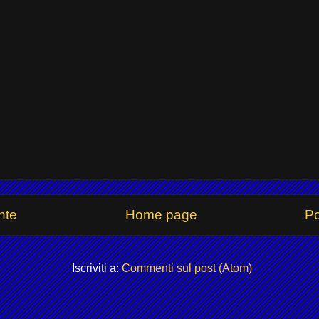
nte
Home page
Po
Iscriviti a:
Commenti sul post (Atom)