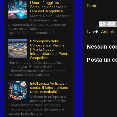
l futuro è oggi: tra
Fonte
Samsung Unpacked e
l'era dell'IA agentica
Mentre a San Francisco
l'hardware torna
protagonista, il software compie un
balzo verso l'autonomia che
Labels:
Articoli
cambierà il nostro modo di l...
ll Monopolio della
Conoscenza: Perché
Nessun co
l'IA è la Nuova
Infrastruttura del Potere
Geopolitico
Posta un 
Non è una semplice corsa all'oro
tecnologico. È molto di più.
L'investimento massiccio e globale
nell'Intelligenza Artificiale...
Intelligenza Artificiale in
sanità: Il fattore umano
resta insostituibile
Viviamo in un'epoca di
meraviglie scientifiche.
L'avanzamento della tecnologia
medica è così rapido da superare
spesso la nostra ste...