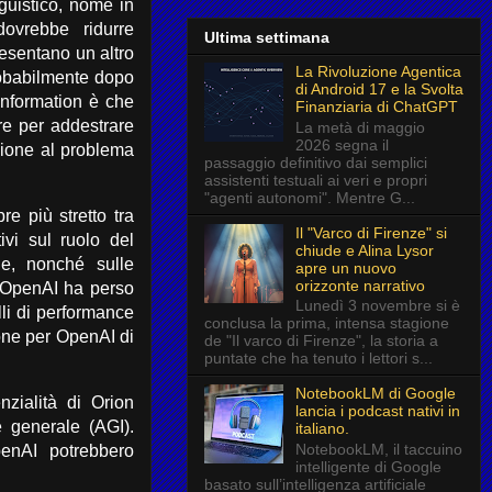
guistico, nome in
ovrebbe ridurre
Ultima settimana
resentano un altro
La Rivoluzione Agentica
probabilmente dopo
di Android 17 e la Svolta
Information è che
Finanziaria di ChatGPT
re per addestrare
La metà di maggio
2026 segna il
zione al problema
passaggio definitivo dai semplici
assistenti testuali ai veri e propri
"agenti autonomi". Mentre G...
e più stretto tra
Il "Varco di Firenze" si
ivi sul ruolo del
chiude e Alina Lysor
ale, nonché sulle
apre un nuovo
orizzonte narrativo
o, OpenAI ha perso
Lunedì 3 novembre si è
lli di performance
conclusa la prima, intensa stagione
ione per OpenAI di
de "Il varco di Firenze", la storia a
puntate che ha tenuto i lettori s...
NotebookLM di Google
zialità di Orion
lancia i podcast nativi in
e generale (AGI).
italiano.
NotebookLM, il taccuino
enAI potrebbero
intelligente di Google
basato sull’intelligenza artificiale