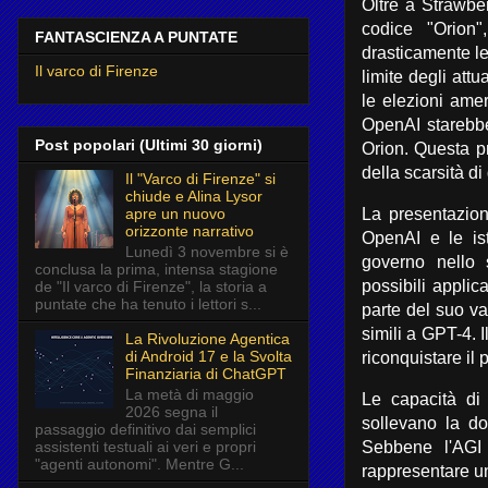
Oltre a Strawbe
codice "Orion
FANTASCIENZA A PUNTATE
drasticamente le
Il varco di Firenze
limite degli att
le elezioni amer
OpenAI starebbe 
Post popolari (Ultimi 30 giorni)
Orion. Questa p
della scarsità di
Il "Varco di Firenze" si
chiude e Alina Lysor
apre un nuovo
La presentazion
orizzonte narrativo
OpenAI e le ist
Lunedì 3 novembre si è
governo nello s
conclusa la prima, intensa stagione
possibili applic
de "Il varco di Firenze", la storia a
puntate che ha tenuto i lettori s...
parte del suo va
simili a GPT-4. 
La Rivoluzione Agentica
di Android 17 e la Svolta
riconquistare il 
Finanziaria di ChatGPT
La metà di maggio
Le capacità di
2026 segna il
sollevano la do
passaggio definitivo dai semplici
assistenti testuali ai veri e propri
Sebbene l'AGI 
"agenti autonomi". Mentre G...
rappresentare un