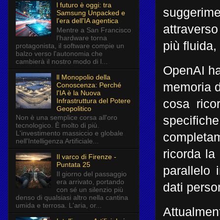
l futuro è oggi: tra
suggerim
Samsung Unpacked e
l'era dell'IA agentica
attravers
Mentre a San Francisco
l'hardware torna
più fluida,
protagonista, il software compie un
balzo verso l'autonomia che
cambierà il nostro modo di l...
OpenAI ha 
ll Monopolio della
memoria di
Conoscenza: Perché
l'IA è la Nuova
Infrastruttura del Potere
cosa rico
Geopolitico
Non è una semplice corsa all'oro
specifich
tecnologico. È molto di più.
L'investimento massiccio e globale
completam
nell'Intelligenza Artificiale...
ricorda la
Il varco di Firenze -
Puntata 25
parallelo 
Il giorno del passaggio
era arrivato, portando
dati person
con sé un silenzio più
denso di qualsiasi altro nella cantina
umida e terrosa. L'aria, or...
Attualmen