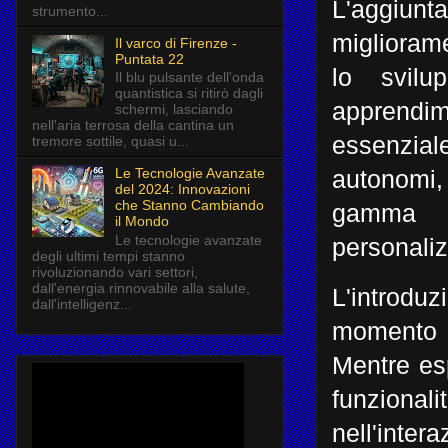
L'aggiun
strumento...
miglioram
Il varco di Firenze -
Puntata 22
lo svilu
Il blu pulsante dell'onda
quantistica si ritirò dagli
apprendim
schermi, lasciando
nell'aria terrosa della cantina un
essenzial
tremore sottile, quasi u...
Le Tecnologie Avanzate
autonomi,
del 2024: Innovazioni
che Stanno Cambiando
gamma 
il Mondo
Le tecnologie avanzate
personali
degli ultimi tempi stanno
rivoluzionando vari settori,
dall'energia rinnovabile alla salute,
L'introdu
dall'intelligenz...
momento ch
Mentre esp
funzionali
nell'inte