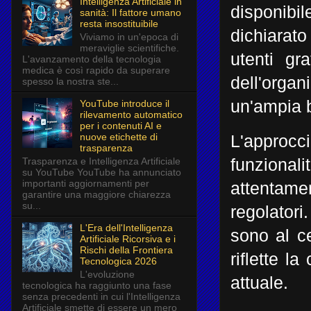
Intelligenza Artificiale in
disponibil
sanità: Il fattore umano
resta insostituibile
dichiarat
Viviamo in un'epoca di
meraviglie scientifiche.
utenti gr
L'avanzamento della tecnologia
medica è così rapido da superare
dell'organ
spesso la nostra ste...
un'ampia b
YouTube introduce il
rilevamento automatico
per i contenuti AI e
nuove etichette di
L'approc
trasparenza
Trasparenza e Intelligenza Artificiale
funziona
su YouTube YouTube ha annunciato
importanti aggiornamenti per
attentame
garantire una maggiore chiarezza
su...
regolatori
L'Era dell'Intelligenza
sono al ce
Artificiale Ricorsiva e i
Rischi della Frontiera
riflette l
Tecnologica 2026
L'evoluzione
attuale.
tecnologica ha raggiunto una fase
senza precedenti in cui l'Intelligenza
Artificiale smette di essere un mero