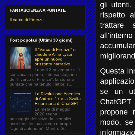
gli utenti
FANTASCIENZA A PUNTATE
rispetto 
Il varco di Firenze
trattare 
all'inter
Post popolari (Ultimi 30 giorni)
accumulare
Il "Varco di Firenze" si
chiude e Alina Lysor
migliorand
apre un nuovo
orizzonte narrativo
Questa in
Lunedì 3 novembre si è
conclusa la prima, intensa stagione
de "Il varco di Firenze", la storia a
applicazi
puntate che ha tenuto i lettori s...
se un ute
La Rivoluzione Agentica
di Android 17 e la Svolta
ChatGPT p
Finanziaria di ChatGPT
La metà di maggio
propone r
2026 segna il
passaggio definitivo dai semplici
modo, se 
assistenti testuali ai veri e propri
"agenti autonomi". Mentre G...
informaz