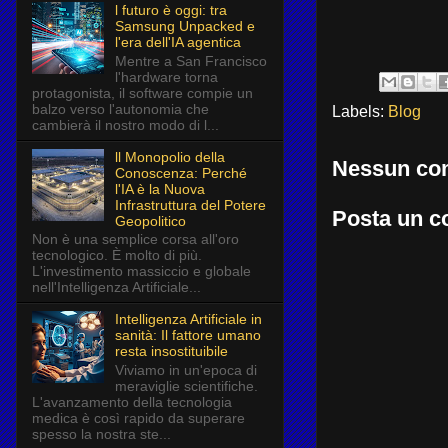
l futuro è oggi: tra
Samsung Unpacked e
l'era dell'IA agentica
Mentre a San Francisco
l'hardware torna
protagonista, il software compie un
balzo verso l'autonomia che
Labels:
Blog
cambierà il nostro modo di l...
ll Monopolio della
Nessun co
Conoscenza: Perché
l'IA è la Nuova
Infrastruttura del Potere
Posta un 
Geopolitico
Non è una semplice corsa all'oro
tecnologico. È molto di più.
L'investimento massiccio e globale
nell'Intelligenza Artificiale...
Intelligenza Artificiale in
sanità: Il fattore umano
resta insostituibile
Viviamo in un'epoca di
meraviglie scientifiche.
L'avanzamento della tecnologia
medica è così rapido da superare
spesso la nostra ste...