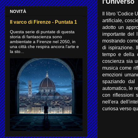
l'Universo
NOVITÀ
Il libro 'Codice
artificiale, cos
Il varco di Firenze - Puntata 1
adotto un appro
Questa serie di puntate di questa
importante del l
storia di fantascienza sono
mostrando come l
ambientate a Firenze nel 2050, in
una città che respira ancora l’arte e
di ispirazione. 
la sto...
tempo e della c
coscienza sia un
musica come rifl
emozioni umane.
spaziando dal 
automatico, le re
con riflessioni
nell'era dell'in
curiosa verso qu