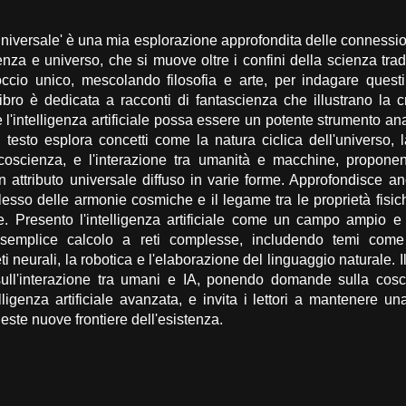
 Universale' è una mia esplorazione approfondita delle connession
cienza e universo, che si muove oltre i confini della scienza trad
ccio unico, mescolando filosofia e arte, per indagare quest
ibro è dedicata a racconti di fantascienza che illustrano la cr
'intelligenza artificiale possa essere un potente strumento ana
Il testo esplora concetti come la natura ciclica dell'universo,
oscienza, e l'interazione tra umanità e macchine, proponen
 attributo universale diffuso in varie forme. Approfondisce an
esso delle armonie cosmiche e il legame tra le proprietà fisic
 Presento l'intelligenza artificiale come un campo ampio e m
semplice calcolo a reti complesse, includendo temi come
ti neurali, la robotica e l'elaborazione del linguaggio naturale. I
 sull'interazione tra umani e IA, ponendo domande sulla cosci
telligenza artificiale avanzata, e invita i lettori a mantenere 
este nuove frontiere dell'esistenza.