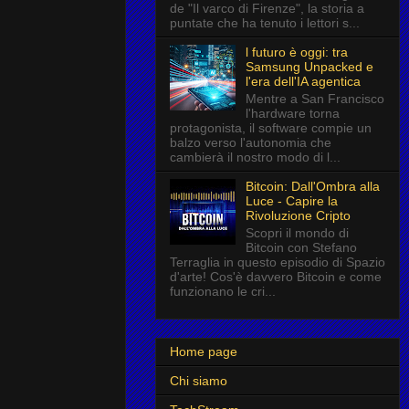
de "Il varco di Firenze", la storia a
puntate che ha tenuto i lettori s...
l futuro è oggi: tra
Samsung Unpacked e
l'era dell'IA agentica
Mentre a San Francisco
l'hardware torna
protagonista, il software compie un
balzo verso l'autonomia che
cambierà il nostro modo di l...
Bitcoin: Dall'Ombra alla
Luce - Capire la
Rivoluzione Cripto
Scopri il mondo di
Bitcoin con Stefano
Terraglia in questo episodio di Spazio
d'arte! Cos'è davvero Bitcoin e come
funzionano le cri...
Home page
Chi siamo