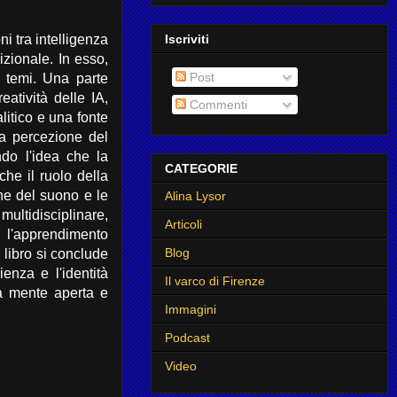
Iscriviti
i tra intelligenza
izionale. In esso,
Post
i temi. Una parte
eatività delle IA,
Commenti
litico e una fonte
 la percezione del
do l'idea che la
CATEGORIE
che il ruolo della
he del suono e le
Alina Lysor
ultidisciplinare,
Articoli
 l'apprendimento
Blog
l libro si conclude
enza e l'identità
Il varco di Firenze
una mente aperta e
Immagini
Podcast
Video