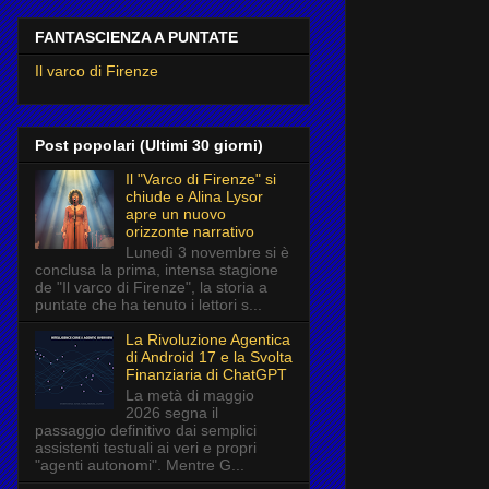
FANTASCIENZA A PUNTATE
Il varco di Firenze
Post popolari (Ultimi 30 giorni)
Il "Varco di Firenze" si
chiude e Alina Lysor
apre un nuovo
orizzonte narrativo
Lunedì 3 novembre si è
conclusa la prima, intensa stagione
de "Il varco di Firenze", la storia a
puntate che ha tenuto i lettori s...
La Rivoluzione Agentica
di Android 17 e la Svolta
Finanziaria di ChatGPT
La metà di maggio
2026 segna il
passaggio definitivo dai semplici
assistenti testuali ai veri e propri
"agenti autonomi". Mentre G...