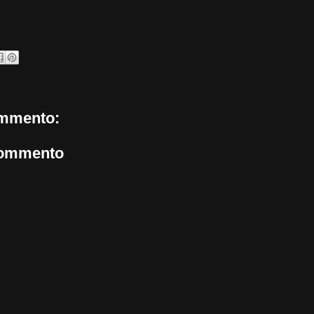
mmento:
commento