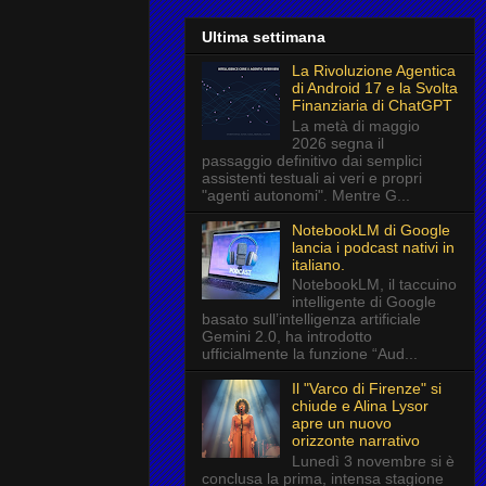
Ultima settimana
La Rivoluzione Agentica
di Android 17 e la Svolta
Finanziaria di ChatGPT
La metà di maggio
2026 segna il
passaggio definitivo dai semplici
assistenti testuali ai veri e propri
"agenti autonomi". Mentre G...
NotebookLM di Google
lancia i podcast nativi in
italiano.
NotebookLM, il taccuino
intelligente di Google
basato sull’intelligenza artificiale
Gemini 2.0, ha introdotto
ufficialmente la funzione “Aud...
Il "Varco di Firenze" si
chiude e Alina Lysor
apre un nuovo
orizzonte narrativo
Lunedì 3 novembre si è
conclusa la prima, intensa stagione