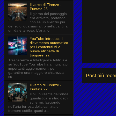
Il varco di Firenze -
Puntata 25
Il giorno del passaggio
era arrivato, portando
con sé un silenzio più
denso di qualsiasi altro nella cantina
umida e terrosa. L'aria, or...
YouTube introduce il
rilevamento automatico
per i contenuti AI e
nuove etichette di
trasparenza
Trasparenza e Intelligenza Artificiale
su YouTube YouTube ha annunciato
importanti aggiornamenti per
garantire una maggiore chiarezza
Post più rece
su...
Il varco di Firenze -
Puntata 22
Il blu pulsante dell'onda
quantistica si ritirò dagli
schermi, lasciando
nell'aria terrosa della cantina un
tremore sottile, quasi u...