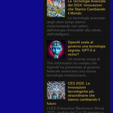
Le Tecnologie Avanzate
del 2024: Innovazioni
che Stanno Cambiando
il Mondo
Le tecnologie avanzate
degli ultimi tempi stanno
rivoluzionando vari settori,
dall'energia rinnovabile alla salute,
dall'intelligenz...
OpenAI svela al
governo una tecnologia
segreta: GPT-5 è
vicino?
Un recente scoop di
The Information ha rivelato che
OpenAI ha presentato al governo
federale americano una nuova
tecnologia rivoluzionaria, ...
CES 2025: Le
innovazioni
tecnologiche più
straordinarie che
stanno cambiando il
futuro
l CES (Consumer Electronics Show)
2025, svoltosi dal 7 al 10 gennaio a