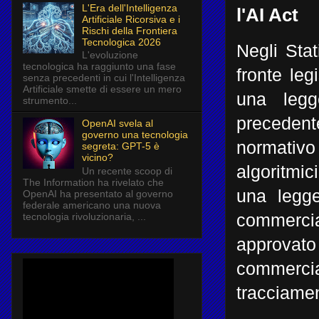
L'Era dell'Intelligenza
l'AI Act
Artificiale Ricorsiva e i
Rischi della Frontiera
Tecnologica 2026
Negli Stat
L'evoluzione
tecnologica ha raggiunto una fase
fronte leg
senza precedenti in cui l'Intelligenza
Artificiale smette di essere un mero
una legg
strumento...
precede
OpenAI svela al
governo una tecnologia
normativo 
segreta: GPT-5 è
vicino?
algoritmi
Un recente scoop di
The Information ha rivelato che
una legge
OpenAI ha presentato al governo
federale americano una nuova
tecnologia rivoluzionaria, ...
commerci
approvato
commercian
tracciament