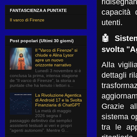
ridisegna
FANTASCIENZA A PUNTATE
capacità 
Il varco di Firenze
utenti.
🤖 Siste
Post popolari (Ultimi 30 giorni)
svolta "A
Il "Varco di Firenze" si
chiude e Alina Lysor
apre un nuovo
Alla vigil
orizzonte narrativo
Lunedì 3 novembre si è
dettagli r
conclusa la prima, intensa stagione
de "Il varco di Firenze", la storia a
trasforma
puntate che ha tenuto i lettori s...
aggiorna
La Rivoluzione Agentica
di Android 17 e la Svolta
Grazie al
Finanziaria di ChatGPT
La metà di maggio
sistema op
2026 segna il
passaggio definitivo dai semplici
assistenti testuali ai veri e propri
tra le ap
"agenti autonomi". Mentre G...