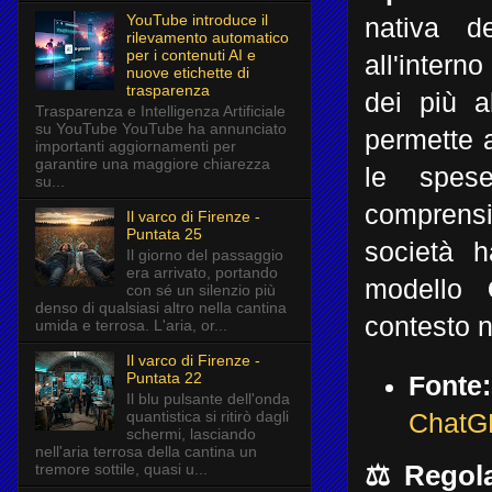
YouTube introduce il
nativa d
rilevamento automatico
per i contenuti AI e
all'interno
nuove etichette di
trasparenza
dei più a
Trasparenza e Intelligenza Artificiale
su YouTube YouTube ha annunciato
permette a
importanti aggiornamenti per
garantire una maggiore chiarezza
le spese
su...
comprens
Il varco di Firenze -
Puntata 25
società h
Il giorno del passaggio
era arrivato, portando
modello
con sé un silenzio più
denso di qualsiasi altro nella cantina
contesto n
umida e terrosa. L'aria, or...
Il varco di Firenze -
Puntata 22
Fonte:
Il blu pulsante dell'onda
quantistica si ritirò dagli
ChatG
schermi, lasciando
nell'aria terrosa della cantina un
tremore sottile, quasi u...
⚖️ Regol