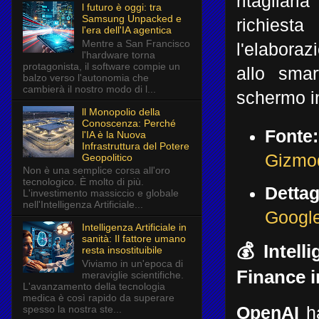
ritagliar
l futuro è oggi: tra
Samsung Unpacked e
richiest
l'era dell'IA agentica
Mentre a San Francisco
l'elabora
l'hardware torna
protagonista, il software compie un
allo sma
balzo verso l'autonomia che
cambierà il nostro modo di l...
schermo in
ll Monopolio della
Conoscenza: Perché
Fonte:
l'IA è la Nuova
Infrastruttura del Potere
Gizmo
Geopolitico
Non è una semplice corsa all'oro
tecnologico. È molto di più.
Dettag
L'investimento massiccio e globale
nell'Intelligenza Artificiale...
Google
Intelligenza Artificiale in
sanità: Il fattore umano
💰 Intell
resta insostituibile
Viviamo in un'epoca di
Finance 
meraviglie scientifiche.
L'avanzamento della tecnologia
medica è così rapido da superare
spesso la nostra ste...
OpenAI
ha