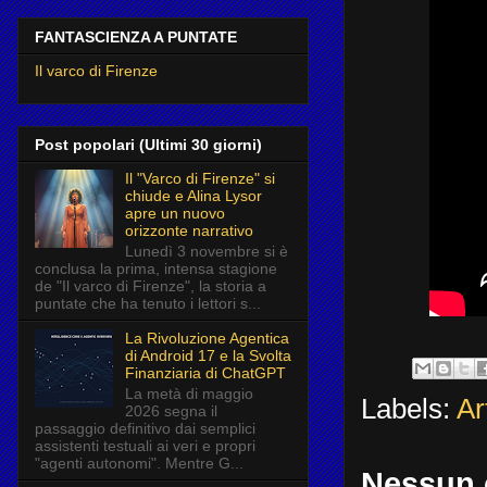
FANTASCIENZA A PUNTATE
Il varco di Firenze
Post popolari (Ultimi 30 giorni)
Il "Varco di Firenze" si
chiude e Alina Lysor
apre un nuovo
orizzonte narrativo
Lunedì 3 novembre si è
conclusa la prima, intensa stagione
de "Il varco di Firenze", la storia a
puntate che ha tenuto i lettori s...
La Rivoluzione Agentica
di Android 17 e la Svolta
Finanziaria di ChatGPT
La metà di maggio
Labels:
Ar
2026 segna il
passaggio definitivo dai semplici
assistenti testuali ai veri e propri
"agenti autonomi". Mentre G...
Nessun