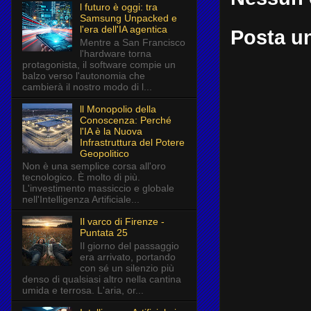
l futuro è oggi: tra
Samsung Unpacked e
l'era dell'IA agentica
Posta u
Mentre a San Francisco
l'hardware torna
protagonista, il software compie un
balzo verso l'autonomia che
cambierà il nostro modo di l...
ll Monopolio della
Conoscenza: Perché
l'IA è la Nuova
Infrastruttura del Potere
Geopolitico
Non è una semplice corsa all'oro
tecnologico. È molto di più.
L'investimento massiccio e globale
nell'Intelligenza Artificiale...
Il varco di Firenze -
Puntata 25
Il giorno del passaggio
era arrivato, portando
con sé un silenzio più
denso di qualsiasi altro nella cantina
umida e terrosa. L'aria, or...