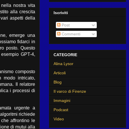
 nella nostra vita
tito alla crescita
Iscriviti
vari aspetti della
Post
Commenti
ine, emerge una
ssiamo fidarci in
ro posto. Questo
d esempio GPT-4,
CATEGORIE
Alina Lysor
canismo composto
Articoli
n modo intricato,
Blog
mana. Il relatore
ica i processi di
Il varco di Firenze
Immagini
iamata urgente a
Podcast
algoritmi richiede
Video
 che affrontino le
zione di mutui alla