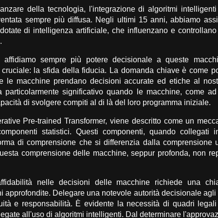
nzare della tecnologia, l'integrazione di algoritmi intelligenti
entata sempre più diffusa. Negli ultimi 15 anni, abbiamo assis
otate di intelligenza artificiale, che influenzano e controllano 
.
affidiamo sempre più potere decisionale a queste macch
cruciale: la sfida della fiducia. La domanda chiave è come po
 le macchine prendano decisioni accurate ed etiche al nost
a particolarmente significativo quando le macchine, come a
pacità di svolgere compiti al di là del loro programma iniziale.
ative Pre-trained Transformer, viene descritto come un mec
componenti statistici. Questi componenti, quando collegati i
rma di comprensione che si differenzia dalla comprensione u
questa comprensione delle macchine, seppur profonda, non repl
ffidabilità nelle decisioni delle macchine richiede una ch
 approfondite. Delegare una notevole autorità decisionale agli 
ità e responsabilità. È evidente la necessità di quadri legali
egate all'uso di algoritmi intelligenti. Dal determinare l'approva