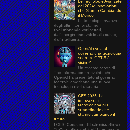
Le Tecnologie Avanzate
del 2024: Innovazioni
che Stanno Cambiando
il Mondo
Le tecnologie avanzate
degli ultimi tempi stanno
rivoluzionando vari settori,
dall'energia rinnovabile alla salute,
dall'intelligenz...
OpenAI svela al
governo una tecnologia
segreta: GPT-5 è
vicino?
Un recente scoop di
The Information ha rivelato che
OpenAI ha presentato al governo
federale americano una nuova
tecnologia rivoluzionaria, ...
CES 2025: Le
innovazioni
tecnologiche più
straordinarie che
stanno cambiando il
futuro
l CES (Consumer Electronics Show)
2025, svoltosi dal 7 al 10 gennaio a