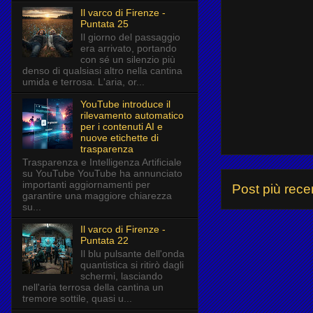
Il varco di Firenze -
Puntata 25
Il giorno del passaggio
era arrivato, portando
con sé un silenzio più
denso di qualsiasi altro nella cantina
umida e terrosa. L'aria, or...
YouTube introduce il
rilevamento automatico
per i contenuti AI e
nuove etichette di
trasparenza
Trasparenza e Intelligenza Artificiale
su YouTube YouTube ha annunciato
importanti aggiornamenti per
Post più rece
garantire una maggiore chiarezza
su...
Il varco di Firenze -
Puntata 22
Il blu pulsante dell'onda
quantistica si ritirò dagli
schermi, lasciando
nell'aria terrosa della cantina un
tremore sottile, quasi u...