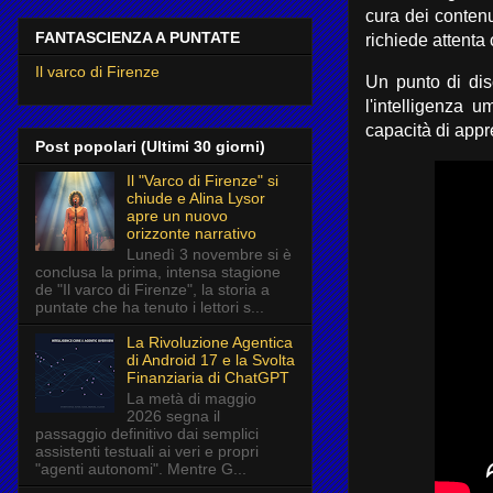
cura dei contenut
FANTASCIENZA A PUNTATE
richiede attent
Il varco di Firenze
Un punto di dis
l'intelligenza 
capacità di app
Post popolari (Ultimi 30 giorni)
Il "Varco di Firenze" si
chiude e Alina Lysor
apre un nuovo
orizzonte narrativo
Lunedì 3 novembre si è
conclusa la prima, intensa stagione
de "Il varco di Firenze", la storia a
puntate che ha tenuto i lettori s...
La Rivoluzione Agentica
di Android 17 e la Svolta
Finanziaria di ChatGPT
La metà di maggio
2026 segna il
passaggio definitivo dai semplici
assistenti testuali ai veri e propri
"agenti autonomi". Mentre G...