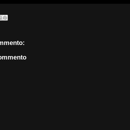
mmento:
commento