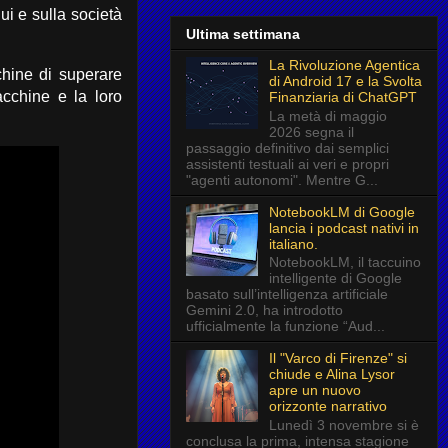
dui e sulla società
Ultima settimana
La Rivoluzione Agentica
chine di superare
di Android 17 e la Svolta
acchine e la loro
Finanziaria di ChatGPT
La metà di maggio
2026 segna il
passaggio definitivo dai semplici
assistenti testuali ai veri e propri
"agenti autonomi". Mentre G...
NotebookLM di Google
lancia i podcast nativi in
italiano.
NotebookLM, il taccuino
intelligente di Google
basato sull’intelligenza artificiale
Gemini 2.0, ha introdotto
ufficialmente la funzione “Aud...
Il "Varco di Firenze" si
chiude e Alina Lysor
apre un nuovo
orizzonte narrativo
Lunedì 3 novembre si è
conclusa la prima, intensa stagione