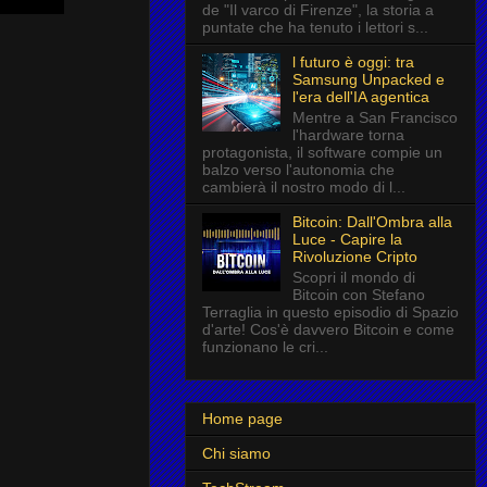
de "Il varco di Firenze", la storia a
puntate che ha tenuto i lettori s...
l futuro è oggi: tra
Samsung Unpacked e
l'era dell'IA agentica
Mentre a San Francisco
l'hardware torna
protagonista, il software compie un
balzo verso l'autonomia che
cambierà il nostro modo di l...
Bitcoin: Dall'Ombra alla
Luce - Capire la
Rivoluzione Cripto
Scopri il mondo di
Bitcoin con Stefano
Terraglia in questo episodio di Spazio
d'arte! Cos'è davvero Bitcoin e come
funzionano le cri...
Home page
Chi siamo