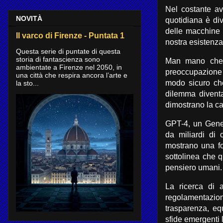
Nel costante ava
NOVITÀ
quotidiana è div
delle macchine d
Il varco di Firenze - Puntata 1
nostra esistenza
Questa serie di puntate di questa
storia di fantascienza sono
Man mano che 
ambientate a Firenze nel 2050, in
preoccupazione 
una città che respira ancora l’arte e
modo sicuro che
la sto...
dilemma divent
dimostrano la ca
GPT-4, un Gener
da miliardi di 
mostrano una fo
sottolinea che 
pensiero umani.
La ricerca di a
regolamentazioni
trasparenza, equ
sfide emergenti l